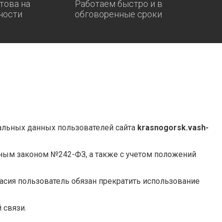
това на
Работаем быстро и в
ности
обговоренные сроки
нальных данных пользователей сайта
krasnogorsk.vash-
ьным законом №242-ФЗ, а также с учетом положений
ласия пользователь обязан прекратить использование
 связи.