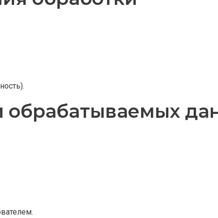
ность).
ии обрабатываемых да
ователем.