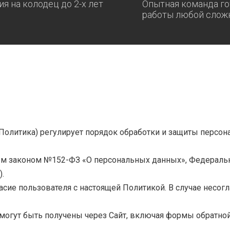
ия на колодец до 2-х лет
Опытная команда го
работы любой слож
 Политика) регулирует порядок обработки и защиты персо
ьным законом №152-ФЗ «О персональных данных», Федерал
.
ласие пользователя с настоящей Политикой. В случае несог
е могут быть получены через Сайт, включая формы обратной