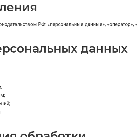
еления
онодательством РФ: «персональные данные», «оператор», 
персональных данных
;
м;
ний;
;
ния обработки