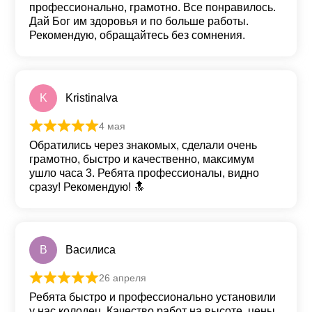
профессионально, грамотно. Все понравилось.
Дай Бог им здоровья и по больше работы.
Рекомендую, обращайтесь без сомнения.
K
KristinaIva
4 мая
Оценка
5
из 5
Обратились через знакомых, сделали очень
грамотно, быстро и качественно, максимум
ушло часа 3. Ребята профессионалы, видно
сразу! Рекомендую! 🔝
В
Василиса
26 апреля
Оценка
5
из 5
Ребята быстро и профессионально установили
у нас колодец. Качество работ на высоте, цены