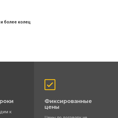
 и более колец
роки
Фиксированные
цены
одим к
Цены по договору не