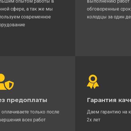
льшим опытом работы в
выполнению работ
нной сфере, а так же мы
обговоренные срок
пользуем современное
колодцы за один д
орудование
ез предоплаты
Гарантия кач
 оплачиваете только после
Даем гарантию на 
вершения всех работ
2х лет