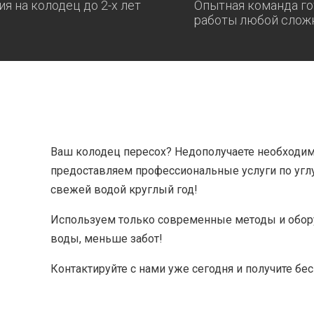
ия на колодец до 2-х лет
Опытная команда го
работы любой слож
Ваш колодец пересох? Недополучаете необходи
предоставляем профессиональные услуги по угл
свежей водой круглый год!
Используем только современные методы и обору
воды, меньше забот!
Контактируйте с нами уже сегодня и получите бе