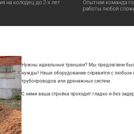
ия на колодец до 2-х лет
Опытная команда го
работы любой слож
Нужны идеальные траншеи? Мы предлагаем быс
нужды! Наше оборудование справится с любым о
трубопроводов или дренажных систем.
С нами ваша стройка проходит гладко и без заде