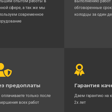
льшим опытом работы в
выполнению работ
нной сфере, а так же мы
обговоренные срок
пользуем современное
колодцы за один д
орудование
ез предоплаты
Гарантия кач
 оплачиваете только после
Даем гарантию на 
вершения всех работ
2х лет