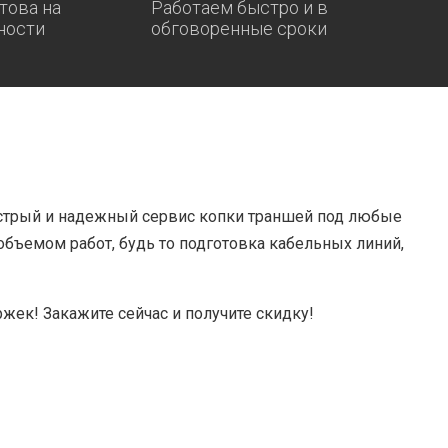
това на
Работаем быстро и в
ности
обговоренные сроки
трый и надежный сервис копки траншей под любые
бъемом работ, будь то подготовка кабельных линий,
ржек! Закажите сейчас и получите скидку!