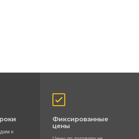
роки
Фиксированные
цены
одим к
Цены по договору не